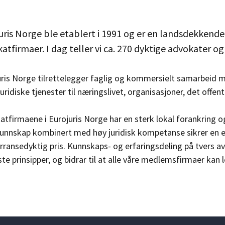
uris Norge ble etablert i 1991 og er en landsdekkend
atfirmaer. I dag teller vi ca. 270 dyktige advokater o
uris Norge tilrettelegger faglig og kommersielt samarbeid
 juridiske tjenester til næringslivet, organisasjoner, det offen
tfirmaene i Eurojuris Norge har en sterk lokal forankring o
kunnskap kombinert med høy juridisk kompetanse sikrer en ef
ransedyktig pris. Kunnskaps- og erfaringsdeling på tvers a
ste prinsipper, og bidrar til at alle våre medlemsfirmaer kan