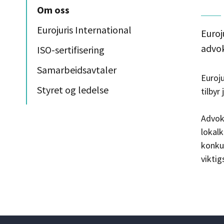
Om oss
Eurojuris International
Euroj
advok
ISO-sertifisering
Samarbeidsavtaler
Euroj
Styret og ledelse
tilbyr
Advoka
lokal
konkur
viktig