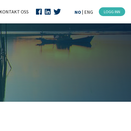
KONTAKT OSS
|
NO
ENG
LOGG INN