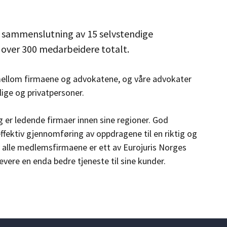
e sammenslutning av 15 selvstendige
g over 300 medarbeidere totalt.
 mellom firmaene og advokatene, og våre advokater
tlige og privatpersoner.
g er ledende firmaer innen sine regioner. God
fektiv gjennomføring av oppdragene til en riktig og
v alle medlemsfirmaene er ett av Eurojuris Norges
 levere en enda bedre tjeneste til sine kunder.